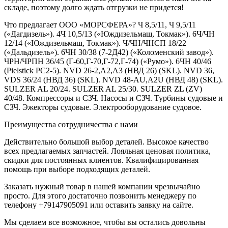
складе, поэтому долго ждать отгрузки не придется!
Что предлагает ООО «МОРСФЕРА»? Ч 8,5/11, Ч 9,5/11
(«Дагдизель»). 4Ч 10,5/13 («Юждизельмаш, Токмак»). 6Ч/ЧН
12/14 («Юждизельмаш, Токмак»). Ч/ЧН/ЧНСП 18/22
(«Дальдизель»). 6ЧН 30/38 (7-2Д42) («Коломенский завод»).
ЧРН/ЧРПН 36/45 (Г-60,Г-70,Г-72,Г-74) («Румо»). 6ЧН 40/46
(Pielstick PC2-5). NVD 26-2,A2,A3 (НВД 26) (SKL). NVD 36,
VDS 36/24 (НВД 36) (SKL). NVD 48-AU,A2U (НВД 48) (SKL).
SULZER AL 20/24. SULZER AL 25/30. SULZER ZL (ZV)
40/48. Компрессоры и СЗЧ. Насосы и СЗЧ. Турбины судовые и
СЗЧ. Эжекторы судовые. Электрооборудование судовое.
Преимущества сотрудничества с нами
Действительно большой выбор деталей. Высокое качество
всех предлагаемых запчастей. Лояльная ценовая политика,
скидки для постоянных клиентов. Квалифицированная
помощь при выборе подходящих деталей.
Заказать нужный товар в нашей компании чрезвычайно
просто. Для этого достаточно позвонить менеджеру по
телефону +79147905091 или оставить заявку на сайте.
Мы сделаем все возможное, чтобы вы остались довольны