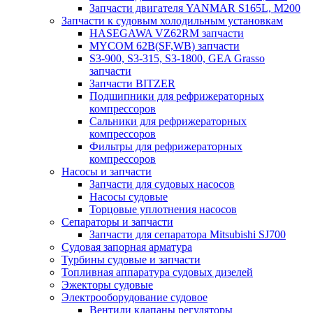
Запчасти двигателя YANMAR S165L, M200
Запчасти к судовым холодильным установкам
HASEGAWA VZ62RM запчасти
MYCOM 62B(SF,WB) запчасти
S3-900, S3-315, S3-1800, GEA Grasso
запчасти
Запчасти BITZER
Подшипники для рефрижераторных
компрессоров
Сальники для рефрижераторных
компрессоров
Фильтры для рефрижераторных
компрессоров
Насосы и запчасти
Запчасти для судовых насосов
Насосы судовые
Торцовые уплотнения насосов
Сепараторы и запчасти
Запчасти для сепаратора Mitsubishi SJ700
Судовая запорная арматура
Турбины судовые и запчасти
Топливная аппаратура судовых дизелей
Эжекторы судовые
Электрооборудование судовое
Вентили клапаны регуляторы