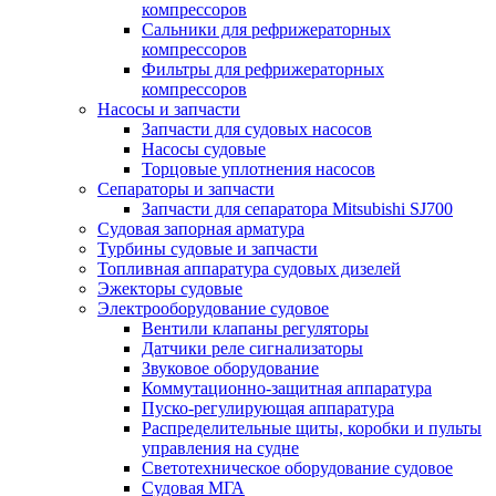
компрессоров
Сальники для рефрижераторных
компрессоров
Фильтры для рефрижераторных
компрессоров
Насосы и запчасти
Запчасти для судовых насосов
Насосы судовые
Торцовые уплотнения насосов
Сепараторы и запчасти
Запчасти для сепаратора Mitsubishi SJ700
Судовая запорная арматура
Турбины судовые и запчасти
Топливная аппаратура судовых дизелей
Эжекторы судовые
Электрооборудование судовое
Вентили клапаны регуляторы
Датчики реле сигнализаторы
Звуковое оборудование
Коммутационно-защитная аппаратура
Пуско-регулирующая аппаратура
Распределительные щиты, коробки и пульты
управления на судне
Светотехническое оборудование судовое
Судовая МГА