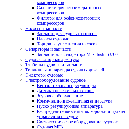
компрессоров
Сальники для рефрижераторных
компрессоров
Фильтры для рефрижераторных
компрессоров
Насосы и запчасти
Запчасти для судовых насосов
Насосы судовые
Торцовые уплотнения насосов
Сепараторы и запчасти
Запчасти для сепаратора Mitsubishi SJ700
Судовая запорная арматура
Турбины судовые и запчасти
Топливная аппаратура судовых дизелей
Эжекторы судовые
Электрооборудование судовое
Вентили клапаны регуляторы
Датчики реле сигнализаторы
Звуковое оборудование
Коммутационно-защитная аппаратура
Пуско-регулирующая аппаратура
Распределительные щиты, коробки и пульты
управления на судне
Светотехническое оборудование судовое
Судовая МГА