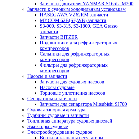
Запчасти двигателя YANMAR S165L, M200
Запчасти к судовым холодильным установкам
HASEGAWA VZ62RM запчасти
MYCOM 62B(SF,WB) запчасти
S3-900, S3-315, S3-1800, GEA Grasso
запчасти
Запчасти BITZER
Подшипники для рефрижераторных
компрессоров
Сальники для рефрижераторных
компрессоров
Фильтры для рефрижераторных
компрессоров
Насосы и запчасти
Запчасти для судовых насосов
Насосы судовые
Торцовые уплотнения насосов
Сепараторы и запчасти
Запчасти для сепаратора Mitsubishi SJ700
Судовая запорная арматура
Турбины судовые и запчасти
Топливная аппаратура судовых дизелей
Эжекторы судовые
Электрооборудование судовое
Вентили клапаны регуляторы