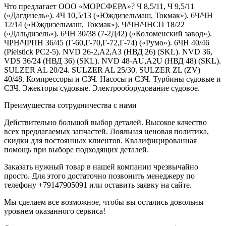
Что предлагает ООО «МОРСФЕРА»? Ч 8,5/11, Ч 9,5/11
(«Дагдизель»). 4Ч 10,5/13 («Юждизельмаш, Токмак»). 6Ч/ЧН
12/14 («Юждизельмаш, Токмак»). Ч/ЧН/ЧНСП 18/22
(«Дальдизель»). 6ЧН 30/38 (7-2Д42) («Коломенский завод»).
ЧРН/ЧРПН 36/45 (Г-60,Г-70,Г-72,Г-74) («Румо»). 6ЧН 40/46
(Pielstick PC2-5). NVD 26-2,A2,A3 (НВД 26) (SKL). NVD 36,
VDS 36/24 (НВД 36) (SKL). NVD 48-AU,A2U (НВД 48) (SKL).
SULZER AL 20/24. SULZER AL 25/30. SULZER ZL (ZV)
40/48. Компрессоры и СЗЧ. Насосы и СЗЧ. Турбины судовые и
СЗЧ. Эжекторы судовые. Электрооборудование судовое.
Преимущества сотрудничества с нами
Действительно большой выбор деталей. Высокое качество
всех предлагаемых запчастей. Лояльная ценовая политика,
скидки для постоянных клиентов. Квалифицированная
помощь при выборе подходящих деталей.
Заказать нужный товар в нашей компании чрезвычайно
просто. Для этого достаточно позвонить менеджеру по
телефону +79147905091 или оставить заявку на сайте.
Мы сделаем все возможное, чтобы вы остались довольны
уровнем оказанного сервиса!