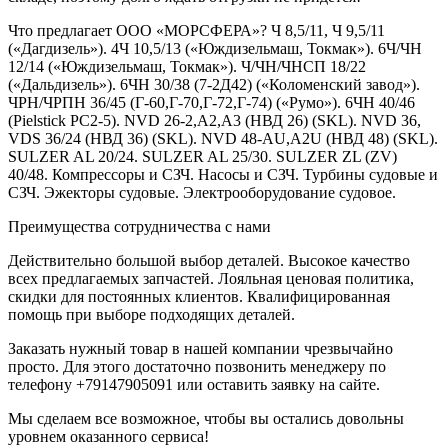
Что предлагает ООО «МОРСФЕРА»? Ч 8,5/11, Ч 9,5/11
(«Дагдизель»). 4Ч 10,5/13 («Юждизельмаш, Токмак»). 6Ч/ЧН
12/14 («Юждизельмаш, Токмак»). Ч/ЧН/ЧНСП 18/22
(«Дальдизель»). 6ЧН 30/38 (7-2Д42) («Коломенский завод»).
ЧРН/ЧРПН 36/45 (Г-60,Г-70,Г-72,Г-74) («Румо»). 6ЧН 40/46
(Pielstick PC2-5). NVD 26-2,A2,A3 (НВД 26) (SKL). NVD 36,
VDS 36/24 (НВД 36) (SKL). NVD 48-AU,A2U (НВД 48) (SKL).
SULZER AL 20/24. SULZER AL 25/30. SULZER ZL (ZV)
40/48. Компрессоры и СЗЧ. Насосы и СЗЧ. Турбины судовые и
СЗЧ. Эжекторы судовые. Электрооборудование судовое.
Преимущества сотрудничества с нами
Действительно большой выбор деталей. Высокое качество
всех предлагаемых запчастей. Лояльная ценовая политика,
скидки для постоянных клиентов. Квалифицированная
помощь при выборе подходящих деталей.
Заказать нужный товар в нашей компании чрезвычайно
просто. Для этого достаточно позвонить менеджеру по
телефону +79147905091 или оставить заявку на сайте.
Мы сделаем все возможное, чтобы вы остались довольны
уровнем оказанного сервиса!