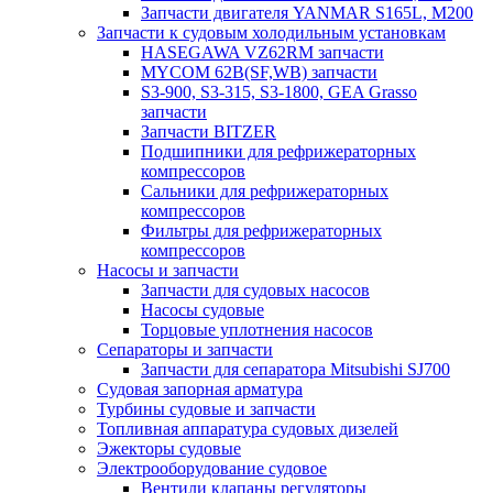
Запчасти двигателя YANMAR S165L, M200
Запчасти к судовым холодильным установкам
HASEGAWA VZ62RM запчасти
MYCOM 62B(SF,WB) запчасти
S3-900, S3-315, S3-1800, GEA Grasso
запчасти
Запчасти BITZER
Подшипники для рефрижераторных
компрессоров
Сальники для рефрижераторных
компрессоров
Фильтры для рефрижераторных
компрессоров
Насосы и запчасти
Запчасти для судовых насосов
Насосы судовые
Торцовые уплотнения насосов
Сепараторы и запчасти
Запчасти для сепаратора Mitsubishi SJ700
Судовая запорная арматура
Турбины судовые и запчасти
Топливная аппаратура судовых дизелей
Эжекторы судовые
Электрооборудование судовое
Вентили клапаны регуляторы