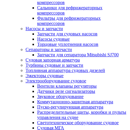
компрессоров
Сальники для рефрижераторных
компрессоров
Фильтры для рефрижераторных
компрессоров
Насосы и запчасти
Запчасти для судовых насосов
Насосы судовые
Торцовые уплотнения насосов
Сепараторы и запчасти
Запчасти для сепаратора Mitsubishi SJ700
Судовая запорная арматура
Турбины судовые и запчасти
Топливная аппаратура судовых дизелей
Эжекторы судовые
Электрооборудование судовое
Вентили клапаны регуляторы
Датчики реле сигнализаторы
Звуковое оборудование
Коммутационно-защитная аппаратура
Пуско-регулирующая аппаратура
Распределительные щиты, коробки и пульты
управления на судне
Светотехническое оборудование судовое
Судовая МГА