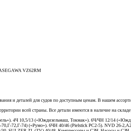
ра HASEGAWA VZ62RM
ания и деталей для судов по доступным ценам. В нашем ассорти
рритории всей страны. Все детали имеются в наличие на складе,
ель»). 4Ч 10,5/13 («Юждизельмаш, Токмак»). 6Ч/ЧН 12/14 («Юж
-70,Г-72,Г-74) («Румо»). 6ЧН 40/46 (Pielstick PC2-5). NVD 26-
30. SULZER ZL (ZV) 40/48. Компрессоры и СЗЧ. Насосы и СЗЧ.