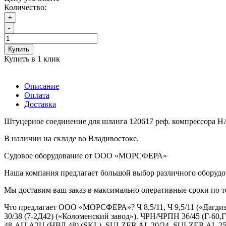
Количество:
+
-
Купить
Купить в 1 клик
Описание
Оплата
Доставка
Штуцерное соединение для шланга 120617 реф. компрессо
В наличии на складе во Владивостоке.
Судовое оборудование от ООО «МОРСФЕРА»
Наша компания предлагает большой выбор различного оборудов
Мы доставим ваш заказ в максимально оперативные сроки по те
Что предлагает ООО «МОРСФЕРА»? Ч 8,5/11, Ч 9,5/11 («Дагдиз
30/38 (7-2Д42) («Коломенский завод»). ЧРН/ЧРПН 36/45 (Г-60,Г
48-AU,A2U (НВД 48) (SKL). SULZER AL 20/24. SULZER AL 25/