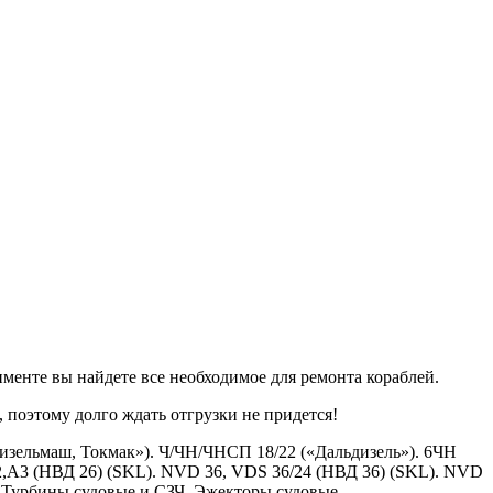
менте вы найдете все необходимое для ремонта кораблей.
 поэтому долго ждать отгрузки не придется!
дизельмаш, Токмак»). Ч/ЧН/ЧНСП 18/22 («Дальдизель»). 6ЧН
2,A2,A3 (НВД 26) (SKL). NVD 36, VDS 36/24 (НВД 36) (SKL). NVD
 Турбины судовые и СЗЧ. Эжекторы судовые.