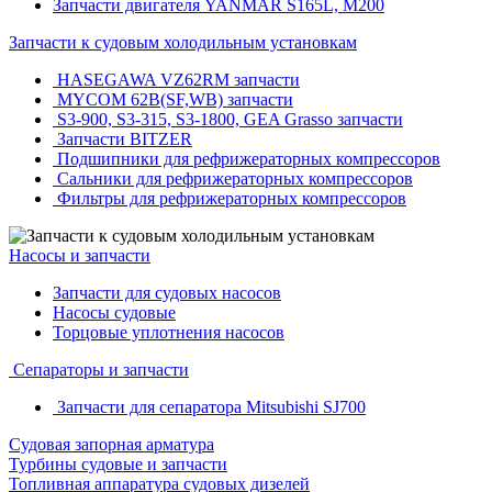
Запчасти двигателя YANMAR S165L, M200
Запчасти к судовым холодильным установкам
HASEGAWA VZ62RM запчасти
MYCOM 62B(SF,WB) запчасти
S3-900, S3-315, S3-1800, GEA Grasso запчасти
Запчасти BITZER
Подшипники для рефрижераторных компрессоров
Сальники для рефрижераторных компрессоров
Фильтры для рефрижераторных компрессоров
Насосы и запчасти
Запчасти для судовых насосов
Насосы судовые
Торцовые уплотнения насосов
Сепараторы и запчасти
Запчасти для сепаратора Mitsubishi SJ700
Судовая запорная арматура
Турбины судовые и запчасти
Топливная аппаратура судовых дизелей